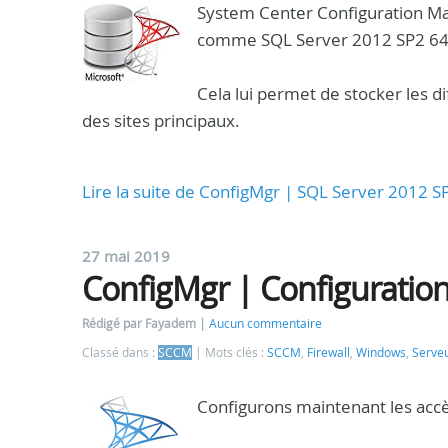
System Center Configuration Ma
comme SQL Server 2012 SP2 64 
Cela lui permet de stocker les di
des sites principaux.
Lire la suite de ConfigMgr | SQL Server 2012 S
27 mai 2019
ConfigMgr | Configuration
Rédigé par Fayadem
Aucun commentaire
Classé dans :
SCCM
Mots clés :
SCCM
,
Firewall
,
Windows
,
Serve
Configurons maintenant les acc