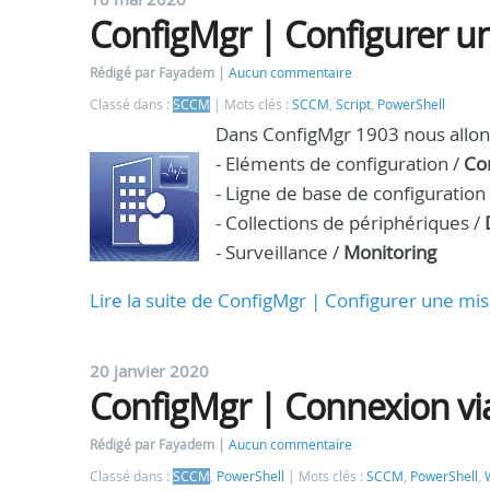
ConfigMgr | Configurer u
Rédigé par Fayadem
Aucun commentaire
Classé dans :
SCCM
Mots clés :
SCCM
,
Script
,
PowerShell
Dans ConfigMgr 1903 nous allon
- Eléments de configuration /
Co
- Ligne de base de configuration
- Collections de périphériques /
- Surveillance /
Monitoring
Lire la suite de ConfigMgr | Configurer une mi
20 janvier 2020
ConfigMgr | Connexion via
Rédigé par Fayadem
Aucun commentaire
Classé dans :
SCCM
,
PowerShell
Mots clés :
SCCM
,
PowerShell
,