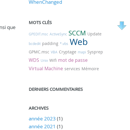
WhenChanged
MOTS CLÉS
insi que
SCCM
Update
GPEDIT.msc
ActiveSync
Web
padding
bcdedit
*.vbs
GPMC.msc
Cryptage
Sysprep
VBA
mapi
WDS
mot de passe
Wifi
Unix
Virtual Machine
services
Mémoire
DERNIERS COMMENTAIRES
ARCHIVES
année 2023
(1)
année 2021
(1)