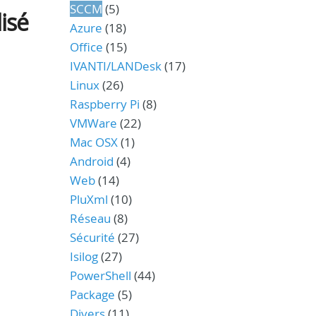
SCCM
(5)
isé
Azure
(18)
Office
(15)
IVANTI/LANDesk
(17)
Linux
(26)
Raspberry Pi
(8)
VMWare
(22)
Mac OSX
(1)
Android
(4)
Web
(14)
PluXml
(10)
Réseau
(8)
Sécurité
(27)
Isilog
(27)
PowerShell
(44)
Package
(5)
Divers
(11)